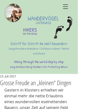
WANDERVÖGEL
UNTERWEGS
HIKERS
ON THE ROAD
Schritt für Schritt die Welt bewandern
Langstrecken-Wandern I Outdoor-Leben I Natur
schützen
Hiking through the world step by step
Long-distance hikingI Outdoor LifeI Protecting Nature
23. Juli 2021
Grosse Freude an „kleinen“ Dingen
Gestern in Klosters erhielten wir 
einmal mehr die nette Erlaubnis 
eines wundervollen eselrettenden 
Bauern, unser Zelt auf seinem Feld 