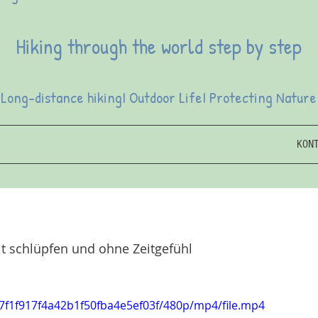
Hiking through the world step by step
Long-distance hikingI Outdoor LifeI Protecting Nature
KON
 schlüpfen und ohne Zeitgefühl 
847f1f917f4a42b1f50fba4e5ef03f/480p/mp4/file.mp4