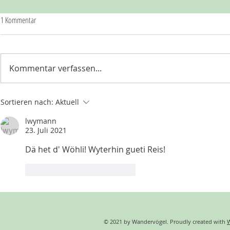
1 Kommentar
Unsere Route
E3 westwärts - Te
Kommentar verfassen...
Sortieren nach:
Aktuell
lwymann
23. Juli 2021
Dä het d' Wöhli! Wyterhin gueti Reis!
Gefällt mir
Antworten
© 2021 by Wandervögel. Proudly created with