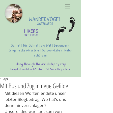
WANDERVÖGEL
UNTERWEGS
HIKERS
ON THE ROAD
Schritt für Schritt die Welt bewandern
Langstrecken-Wandern I Outdoor-Leben I Natur
schützen
Hiking through the world step by step
Long-distance hikingI Outdoor LifeI Protecting Nature
1. Apr.
Mit Bus und Zug in neue Gefilde
Mit diesen Worten endete unser 
letzter Blogbeitrag. Wo hat‘s uns 
denn hinverschlagen?
Unsere Idee war, langsam von 