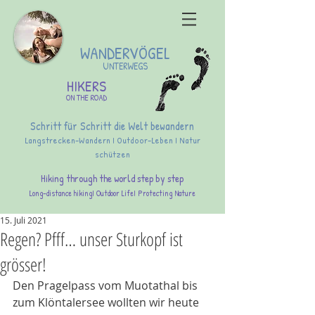
WANDERVÖGEL
UNTERWEGS
HIKERS
ON THE ROAD
Schritt für Schritt die Welt bewandern
Langstrecken-Wandern I Outdoor-Leben I Natur
schützen
Hiking through the world step by step
Long-distance hikingI Outdoor LifeI Protecting Nature
15. Juli 2021
Regen? Pfff… unser Sturkopf ist
grösser!
Den Pragelpass vom Muotathal bis 
zum Klöntalersee wollten wir heute 